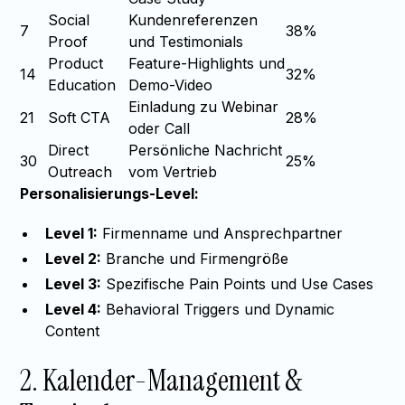
Social
Kundenreferenzen
7
38%
Proof
und Testimonials
Product
Feature-Highlights und
14
32%
Education
Demo-Video
Einladung zu Webinar
21
Soft CTA
28%
oder Call
Direct
Persönliche Nachricht
30
25%
Outreach
vom Vertrieb
Personalisierungs-Level:
Level 1:
Firmenname und Ansprechpartner
Level 2:
Branche und Firmengröße
Level 3:
Spezifische Pain Points und Use Cases
Level 4:
Behavioral Triggers und Dynamic
Content
2. Kalender-Management &